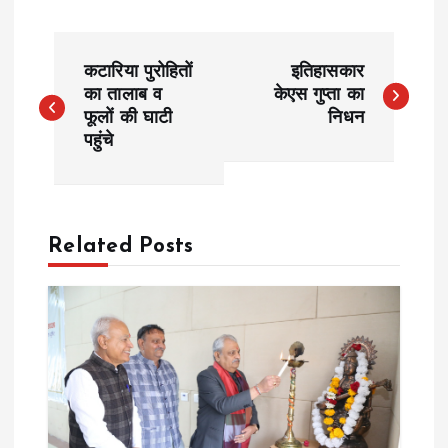
P
कटारिया पुरोहितों
इतिहासकार
o
का तालाब व
केएस गुप्ता का
फूलों की घाटी
निधन
पहुंचे
s
t
n
Related Posts
a
v
i
g