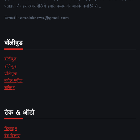
पढ़ाइए और हर खबर देखिये हमारी कलम की आपके नजरिये से ..
Email
: amolaknews@gmail.com
बॉलीवुड
बॉलीवुड
हॉलीवुड
टॉलीवुड
मार्वल मूवीज
चरित्र
टेक & ऑटो
डिज़ाइन
वेब विकास