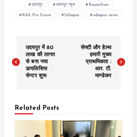
उदयपुर
उदयपुर न्यूज
Rajasthan
RAS Pre Exam
Udaipur
udaipur news
P
उदयपुर में 80
सेफ्टी और हेल्थ
o
लाख की लागत
हमारी मुख्य
से बना नया
प्राथमिकता :
डायलिसिस
आर. टी.
s
सेन्टर शुरू
माण्डेकर
t
n
Related Posts
a
v