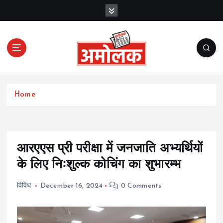
S
k
i
p
t
o
c
Amolak News
o
Home
n
t
e
n
t
आरएएस प्री परीक्षा में जनजाति अभ्यर्थियों
के लिए निःशुल्क कोचिंग का शुभारम्भ
विविध
December 16, 2024
0 Comments