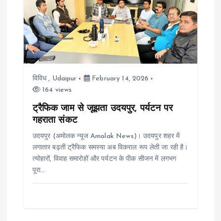
i
g
a
विविध
,
Udaipur
February 14, 2026
t
164 views
i
ट्रैफिक जाम से जूझता उदयपुर, पर्यटन पर
गहराता संकट
o
उदयपुर (अमोलक न्यूज Amolak News)। उदयपुर शहर में
लगातार बढ़ती ट्रैफिक समस्या अब विकराल रूप लेती जा रही है।
n
त्योहारों, विवाह समारोहों और पर्यटन के पीक सीजन में लगभग
पूरा…