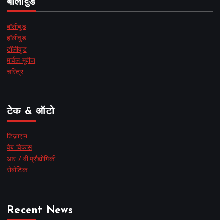
बॉलीवुड
बॉलीवुड
हॉलीवुड
टॉलीवुड
मार्वल मूवीज
चरित्र
टेक & ऑटो
डिज़ाइन
वेब विकास
आर / वी प्रौद्योगिकी
रोबोटिक
Recent News