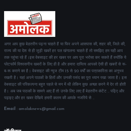
अगर आप कुछ बेहतरीन पढ़ना चाहते हैं या फिर अपने आसपास की, शहर की, जिले की,
राज्य की या देश से ही जुड़ी खबरें हर पल खंगालना चाहते हैं तो समझिए हम यही आप
तक पहुंचा रहे हैं।इस वेबसाइट की हर खबर पर आप पूरा भरोसा कर सकते हैं क्योंकि ये
प्लेटफॉर्म विश्वसनीय खबरों के लिए ही है और हमारा दायित्व आपको ऐसी ही खबरों से रू-
ब-रू कराने का है। वेबसाइट की न्यूज टीम 15 से 20 वर्षों का पत्रकारिता का अनुभव
रखती है। यहां अपने पाठकों के हितों और उनकी पसंद का पूरा ध्यान रखा जाता है। इस
वेबसाइट की परिकल्पना बहुत पहले से मन में थी लेकिन कुछ अच्छा करने में देर तो होती
है। अब जब पाठकों के सामने आए हैं तो उनके लिए लाए हैं बेहतरीन कंटेंट .. पढ़िए और
पढ़ाइए और हर खबर देखिये हमारी कलम की आपके नजरिये से ..
Email
: amolaknews@gmail.com