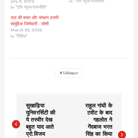
July 8, 2022
In "टॉप न्यूज/राजनीति"
In "टॉप न्यूज/राजनीति"
जल की बचत और संरक्षण हमारी
सामूहिक जिम्मेदारी : जोशी
March 22, 2022
In "विविध"
Udaipur
P
सुखाड़िया
राहुल गांधी के
o
युनिवरर्सिटी की
टवीट के बाद
ये तस्वीर देख
गहलोत ने
बहुत याद आते
गेंदबाज भरत
s
प्रो.विजय
सिंह का किया