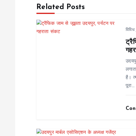
Related Posts
t
n
विविध
ट्र
a
गहर
v
उदयप
लगाता
i
है। त
पूरा…
g
Con
a
t