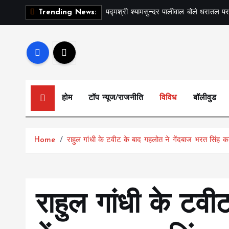
S
पद्मश्री श्यामसुन्दर पालीवाल बोले धरातल पर
Trending News:
k
i
p
t
o
c
होम
टॉप न्यूज/राजनीति
विविध
बॉलीवुड
o
n
t
Home
राहुल गांधी के टवीट के बाद गहलोत ने गेंदबाज भरत सिंह का 
e
n
t
राहुल गांधी के टवी