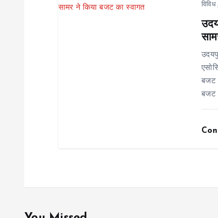
विविध
i
उदयप
साम
o
उदयप
n
एसोसि
बजट र
बजट 
Con