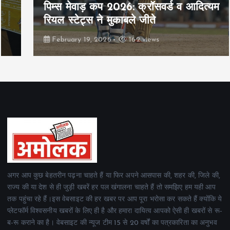
पिम्स मेवाड़ कप 2026: क्रॉसवर्ड व आदित्यम
रियल स्टेट्स ने मुकाबले जीते
February 19, 2026
162 views
अगर आप कुछ बेहतरीन पढ़ना चाहते हैं या फिर अपने आसपास की, शहर की, जिले की,
राज्य की या देश से ही जुड़ी खबरें हर पल खंगालना चाहते हैं तो समझिए हम यही आप
तक पहुंचा रहे हैं।इस वेबसाइट की हर खबर पर आप पूरा भरोसा कर सकते हैं क्योंकि ये
प्लेटफॉर्म विश्वसनीय खबरों के लिए ही है और हमारा दायित्व आपको ऐसी ही खबरों से रू-
ब-रू कराने का है। वेबसाइट की न्यूज टीम 15 से 20 वर्षों का पत्रकारिता का अनुभव