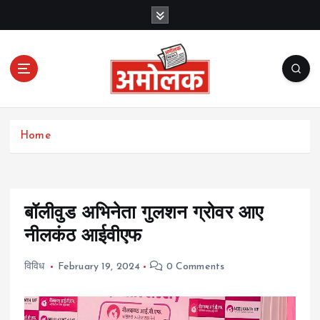
S
k
i
p
t
o
c
Amolak News
o
Home
n
t
e
n
t
बॉलीवुड अभिनेता गुलशन ग्रोवर आए
नीलकंठ आईवीएफ
विविध
February 19, 2024
0 Comments