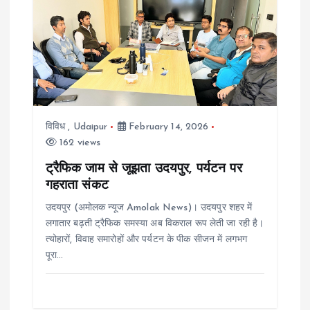
i
g
a
t
विविध
,
Udaipur
February 14, 2026
162 views
i
ट्रैफिक जाम से जूझता उदयपुर, पर्यटन पर
गहराता संकट
o
उदयपुर (अमोलक न्यूज Amolak News)। उदयपुर शहर में
n
लगातार बढ़ती ट्रैफिक समस्या अब विकराल रूप लेती जा रही है।
त्योहारों, विवाह समारोहों और पर्यटन के पीक सीजन में लगभग
पूरा…