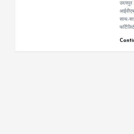
उदयपुर
आईवीएफ
साथ-साथ
फर्टिलि
Cont