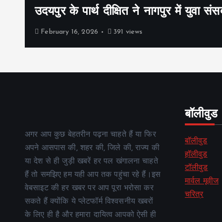
उदयपुर के पार्थ दीक्षित ने नागपुर में युवा संस
February 16, 2026
391 views
बॉलीवुड
अगर आप कुछ बेहतरीन पढ़ना चाहते हैं या फिर
बॉलीवुड
अपने आसपास की, शहर की, जिले की, राज्य की
हॉलीवुड
या देश से ही जुड़ी खबरें हर पल खंगालना चाहते
टॉलीवुड
हैं तो समझिए हम यही आप तक पहुंचा रहे हैं।इस
मार्वल मूवीज
वेबसाइट की हर खबर पर आप पूरा भरोसा कर
चरित्र
सकते हैं क्योंकि ये प्लेटफॉर्म विश्वसनीय खबरों
के लिए ही है और हमारा दायित्व आपको ऐसी ही