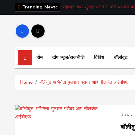
S
पद्मश्री श्यामसुन्दर पालीवाल बोले धरातल पर
Trending News:
k
i
p
t
o
c
होम
टॉप न्यूज/राजनीति
विविध
बॉलीवुड
o
n
t
Home
बॉलीवुड अभिनेता गुलशन ग्रोवर आए नीलकंठ आईवीएफ
e
n
t
विविध
बॉली