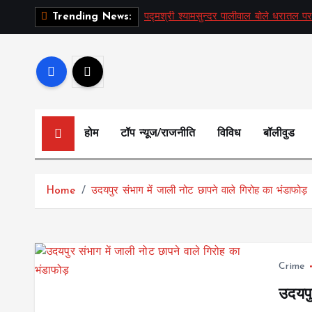
S
पद्मश्री श्यामसुन्दर पालीवाल बोले धरातल पर
Trending News:
k
i
p
t
o
c
होम
टॉप न्यूज/राजनीति
विविध
बॉलीवुड
o
n
t
Home
उदयपुर संभाग में जाली नोट छापने वाले गिरोह का भंडाफोड़
e
n
t
Crime
उदयपु