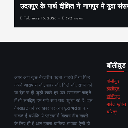
उदयपुर के पार्थ दीक्षित ने नागपुर में युवा संस
February 16, 2026
392 views
बॉलीवुड
अगर आप कुछ बेहतरीन पढ़ना चाहते हैं या फिर
बॉलीवुड
अपने आसपास की, शहर की, जिले की, राज्य की
हॉलीवुड
या देश से ही जुड़ी खबरें हर पल खंगालना चाहते
टॉलीवुड
हैं तो समझिए हम यही आप तक पहुंचा रहे हैं।इस
मार्वल मूवीज
वेबसाइट की हर खबर पर आप पूरा भरोसा कर
चरित्र
सकते हैं क्योंकि ये प्लेटफॉर्म विश्वसनीय खबरों
के लिए ही है और हमारा दायित्व आपको ऐसी ही