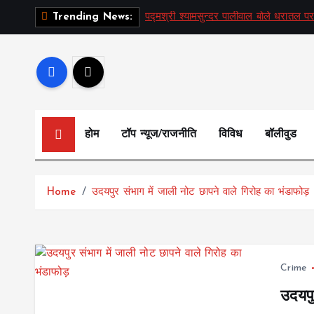
S
पद्मश्री श्यामसुन्दर पालीवाल बोले धरातल पर
Trending News:
k
i
p
t
o
c
होम
टॉप न्यूज/राजनीति
विविध
बॉलीवुड
o
n
t
Home
उदयपुर संभाग में जाली नोट छापने वाले गिरोह का भंडाफोड़
e
n
t
Crime
उदयपु