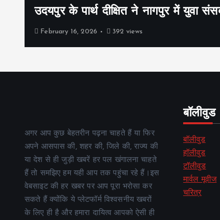
उदयपुर के पार्थ दीक्षित ने नागपुर में युवा संस
February 16, 2026
392 views
बॉलीवुड
अगर आप कुछ बेहतरीन पढ़ना चाहते हैं या फिर
बॉलीवुड
अपने आसपास की, शहर की, जिले की, राज्य की
हॉलीवुड
या देश से ही जुड़ी खबरें हर पल खंगालना चाहते
टॉलीवुड
हैं तो समझिए हम यही आप तक पहुंचा रहे हैं।इस
मार्वल मूवीज
वेबसाइट की हर खबर पर आप पूरा भरोसा कर
चरित्र
सकते हैं क्योंकि ये प्लेटफॉर्म विश्वसनीय खबरों
के लिए ही है और हमारा दायित्व आपको ऐसी ही