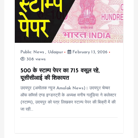
i
g
a
t
Public News
,
Udaipur
February 13, 2026
308 views
i
500 के स्टाम्प पेपर का 715 वसूल रहे,
यूसीसीआई की शिकायत
o
उदयपुर (अमोलक न्यूज Amolak News)। उदयपुर चेम्बर
n
ऑफ कॉमर्स एण्ड इण्डस्ट्री के अध्यक्ष मनीष गलूंडिया ने कलेक्टर
(स्टाम्प), उदयपुर को पत्र लिखकर स्टाम्प पेपर की बिक्री में की
जा रही…