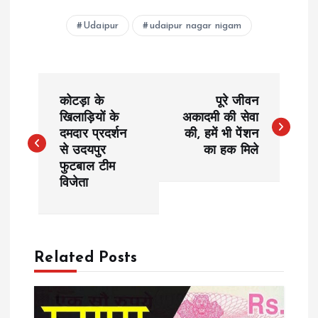
Udaipur
udaipur nagar nigam
P
कोटड़ा के
पूरे जीवन
o
खिलाड़ियों के
अकादमी की सेवा
दमदार प्रदर्शन
की, हमें भी पेंशन
से उदयपुर
का हक मिले
s
फुटबाल टीम
विजेता
t
n
a
Related Posts
v