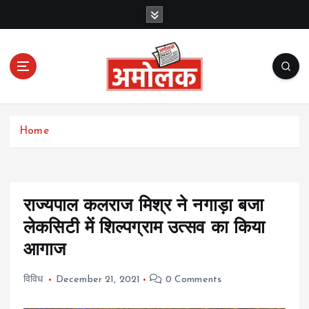
S
k
i
p
t
o
c
Amolak News
o
Home
n
t
e
n
t
राज्यपाल कलराज मिश्र ने नगाड़ा बजा
लेकसिटी में शिल्पग्राम उत्सव का किया
आगाज
विविध
December 21, 2021
0 Comments