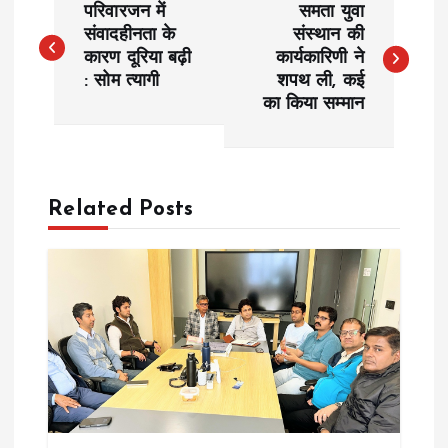
परिवारजन में
समता युवा
o
संवादहीनता के
संस्थान की
कारण दूरिया बढ़ी
कार्यकारिणी ने
: सोम त्यागी
शपथ ली, कई
s
का किया सम्मान
t
n
Related Posts
a
v
i
g
a