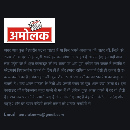
अगर आप कुछ बेहतरीन पढ़ना चाहते हैं या फिर अपने आसपास की, शहर की, जिले की,
राज्य की या देश से ही जुड़ी खबरें हर पल खंगालना चाहते हैं तो समझिए हम यही आप
तक पहुंचा रहे हैं।इस वेबसाइट की हर खबर पर आप पूरा भरोसा कर सकते हैं क्योंकि ये
प्लेटफॉर्म विश्वसनीय खबरों के लिए ही है और हमारा दायित्व आपको ऐसी ही खबरों से रू-
ब-रू कराने का है। वेबसाइट की न्यूज टीम 15 से 20 वर्षों का पत्रकारिता का अनुभव
रखती है। यहां अपने पाठकों के हितों और उनकी पसंद का पूरा ध्यान रखा जाता है। इस
वेबसाइट की परिकल्पना बहुत पहले से मन में थी लेकिन कुछ अच्छा करने में देर तो होती
है। अब जब पाठकों के सामने आए हैं तो उनके लिए लाए हैं बेहतरीन कंटेंट .. पढ़िए और
पढ़ाइए और हर खबर देखिये हमारी कलम की आपके नजरिये से ..
Email
: amolaknews@gmail.com