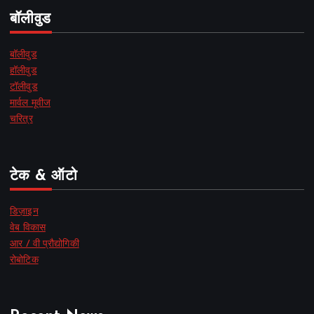
बॉलीवुड
बॉलीवुड
हॉलीवुड
टॉलीवुड
मार्वल मूवीज
चरित्र
टेक & ऑटो
डिज़ाइन
वेब विकास
आर / वी प्रौद्योगिकी
रोबोटिक