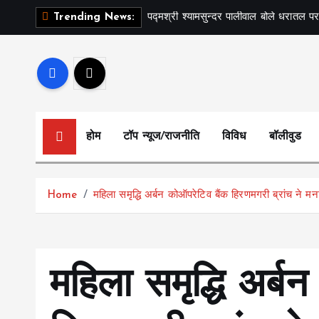
S
पद्मश्री श्यामसुन्दर पालीवाल बोले धरातल पर
Trending News:
k
i
p
t
o
c
होम
टॉप न्यूज/राजनीति
विविध
बॉलीवुड
o
n
t
Home
महिला समृद्धि अर्बन कोऑपरेटिव बैंक हिरणमगरी ब्रांच ने म
e
n
t
महिला समृद्धि अर्ब