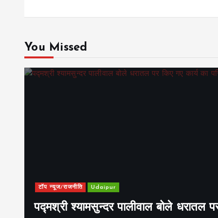
You Missed
टॉप न्यूज/राजनीति
Udaipur
पद्मश्री श्यामसुन्दर पालीवाल बोले धरातल प