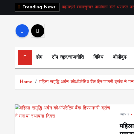
S
पद्मश्री श्यामसुन्दर पालीवाल बोले धरातल पर
Trending News:
k
i
p
t
o
c
होम
टॉप न्यूज/राजनीति
विविध
बॉलीवुड
o
n
t
Home
महिला समृद्धि अर्बन कोऑपरेटिव बैंक हिरणमगरी ब्रांच ने म
e
n
t
व्यापार
महिला