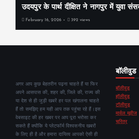
उदयपुर के पार्थ दीक्षित ने नागपुर में युवा संस
February 16, 2026
392 views
बॉलीवुड
अगर आप कुछ बेहतरीन पढ़ना चाहते हैं या फिर
बॉलीवुड
अपने आसपास की, शहर की, जिले की, राज्य की
हॉलीवुड
या देश से ही जुड़ी खबरें हर पल खंगालना चाहते
टॉलीवुड
हैं तो समझिए हम यही आप तक पहुंचा रहे हैं।इस
मार्वल मूवीज
वेबसाइट की हर खबर पर आप पूरा भरोसा कर
चरित्र
सकते हैं क्योंकि ये प्लेटफॉर्म विश्वसनीय खबरों
के लिए ही है और हमारा दायित्व आपको ऐसी ही