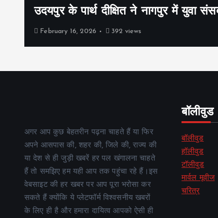
उदयपुर के पार्थ दीक्षित ने नागपुर में युवा संस
February 16, 2026
392 views
बॉलीवुड
अगर आप कुछ बेहतरीन पढ़ना चाहते हैं या फिर
बॉलीवुड
अपने आसपास की, शहर की, जिले की, राज्य की
हॉलीवुड
या देश से ही जुड़ी खबरें हर पल खंगालना चाहते
टॉलीवुड
हैं तो समझिए हम यही आप तक पहुंचा रहे हैं।इस
मार्वल मूवीज
वेबसाइट की हर खबर पर आप पूरा भरोसा कर
चरित्र
सकते हैं क्योंकि ये प्लेटफॉर्म विश्वसनीय खबरों
के लिए ही है और हमारा दायित्व आपको ऐसी ही