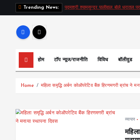
S
पद्मश्री श्यामसुन्दर पालीवाल बोले धरातल पर
Trending News:
k
i
p
t
o
c
होम
टॉप न्यूज/राजनीति
विविध
बॉलीवुड
o
n
t
Home
महिला समृद्धि अर्बन कोऑपरेटिव बैंक हिरणमगरी ब्रांच ने म
e
n
t
व्यापार
महिला