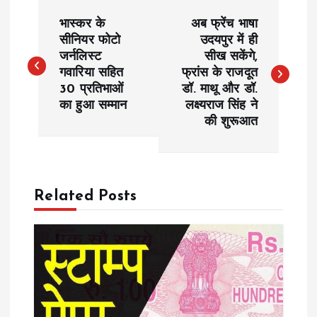
P
भास्कर के
अब फ्रेंच भाषा
o
सीनियर फोटो
उदयपुर में ही
जर्नलिस्ट
सीख सकेंगे,
गवारिया सहित
फ्रांस के राजदूत
s
30 प्रतिभाओं
डॉ. माथू और डॉ.
का हुआ सम्मान
लक्ष्यराज सिंह ने
t
की शुरूआत
n
a
Related Posts
v
i
g