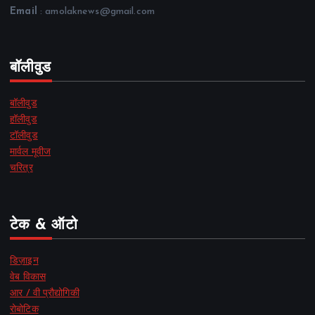
Email
: amolaknews@gmail.com
बॉलीवुड
बॉलीवुड
हॉलीवुड
टॉलीवुड
मार्वल मूवीज
चरित्र
टेक & ऑटो
डिज़ाइन
वेब विकास
आर / वी प्रौद्योगिकी
रोबोटिक