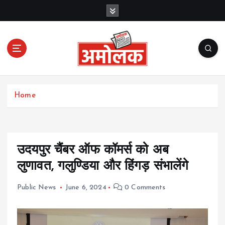
S
k
i
p
t
o
c
Amolak News
o
Home
n
t
e
n
t
उदयपुर चैंबर ऑफ कॉमर्स को अब
लुणावत, गलुण्डिया और हिंगड़ संभालेंगे
Public News
June 6, 2024
0 Comments