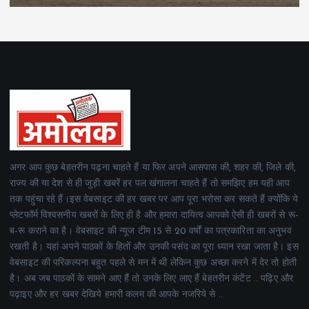
अगर आप कुछ बेहतरीन पढ़ना चाहते हैं या फिर अपने आसपास की, शहर की, जिले की,
राज्य की या देश से ही जुड़ी खबरें हर पल खंगालना चाहते हैं तो समझिए हम यही आप
तक पहुंचा रहे हैं।इस वेबसाइट की हर खबर पर आप पूरा भरोसा कर सकते हैं क्योंकि ये
प्लेटफॉर्म विश्वसनीय खबरों के लिए ही है और हमारा दायित्व आपको ऐसी ही खबरों से रू-
ब-रू कराने का है। वेबसाइट की न्यूज टीम 15 से 20 वर्षों का पत्रकारिता का अनुभव
रखती है। यहां अपने पाठकों के हितों और उनकी पसंद का पूरा ध्यान रखा जाता है। इस
वेबसाइट की परिकल्पना बहुत पहले से मन में थी लेकिन कुछ अच्छा करने में देर तो होती
है। अब जब पाठकों के सामने आए हैं तो उनके लिए लाए हैं बेहतरीन कंटेंट .. पढ़िए और
पढ़ाइए और हर खबर देखिये हमारी कलम की आपके नजरिये से ..