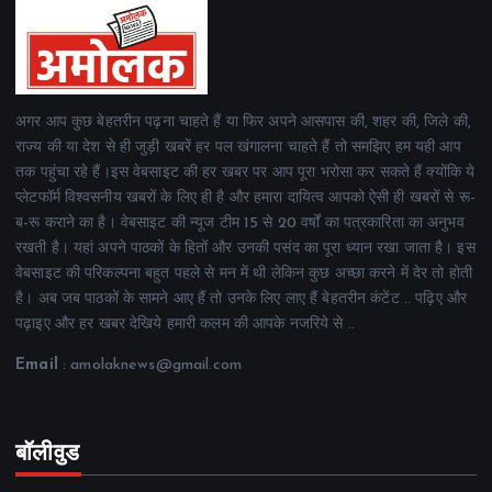
अगर आप कुछ बेहतरीन पढ़ना चाहते हैं या फिर अपने आसपास की, शहर की, जिले की,
राज्य की या देश से ही जुड़ी खबरें हर पल खंगालना चाहते हैं तो समझिए हम यही आप
तक पहुंचा रहे हैं।इस वेबसाइट की हर खबर पर आप पूरा भरोसा कर सकते हैं क्योंकि ये
प्लेटफॉर्म विश्वसनीय खबरों के लिए ही है और हमारा दायित्व आपको ऐसी ही खबरों से रू-
ब-रू कराने का है। वेबसाइट की न्यूज टीम 15 से 20 वर्षों का पत्रकारिता का अनुभव
रखती है। यहां अपने पाठकों के हितों और उनकी पसंद का पूरा ध्यान रखा जाता है। इस
वेबसाइट की परिकल्पना बहुत पहले से मन में थी लेकिन कुछ अच्छा करने में देर तो होती
है। अब जब पाठकों के सामने आए हैं तो उनके लिए लाए हैं बेहतरीन कंटेंट .. पढ़िए और
पढ़ाइए और हर खबर देखिये हमारी कलम की आपके नजरिये से ..
Email
: amolaknews@gmail.com
बॉलीवुड