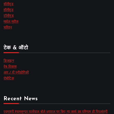
बॉलीवुड
हॉलीवुड
टॉलीवुड
मार्वल मूवीज
चरित्र
टेक & ऑटो
डिज़ाइन
वेब विकास
आर / वी प्रौद्योगिकी
रोबोटिक
Recent News
पद्मश्री श्यामसुन्दर पालीवाल बोले धरातल पर किए गए कार्य का परिणाम ही पिपलांत्री