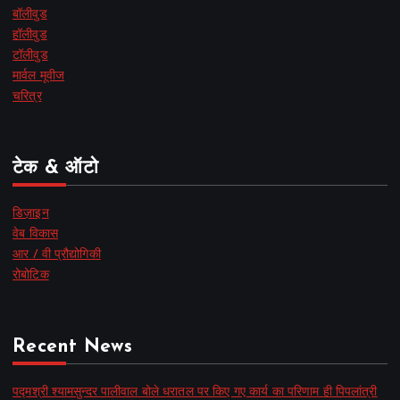
बॉलीवुड
हॉलीवुड
टॉलीवुड
मार्वल मूवीज
चरित्र
टेक & ऑटो
डिज़ाइन
वेब विकास
आर / वी प्रौद्योगिकी
रोबोटिक
Recent News
पद्मश्री श्यामसुन्दर पालीवाल बोले धरातल पर किए गए कार्य का परिणाम ही पिपलांत्री