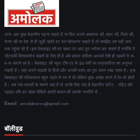
अगर आप कुछ बेहतरीन पढ़ना चाहते हैं या फिर अपने आसपास की, शहर की, जिले की,
राज्य की या देश से ही जुड़ी खबरें हर पल खंगालना चाहते हैं तो समझिए हम यही आप
तक पहुंचा रहे हैं।इस वेबसाइट की हर खबर पर आप पूरा भरोसा कर सकते हैं क्योंकि ये
प्लेटफॉर्म विश्वसनीय खबरों के लिए ही है और हमारा दायित्व आपको ऐसी ही खबरों से रू-
ब-रू कराने का है। वेबसाइट की न्यूज टीम 15 से 20 वर्षों का पत्रकारिता का अनुभव
रखती है। यहां अपने पाठकों के हितों और उनकी पसंद का पूरा ध्यान रखा जाता है। इस
वेबसाइट की परिकल्पना बहुत पहले से मन में थी लेकिन कुछ अच्छा करने में देर तो होती
है। अब जब पाठकों के सामने आए हैं तो उनके लिए लाए हैं बेहतरीन कंटेंट .. पढ़िए और
पढ़ाइए और हर खबर देखिये हमारी कलम की आपके नजरिये से ..
Email
: amolaknews@gmail.com
बॉलीवुड