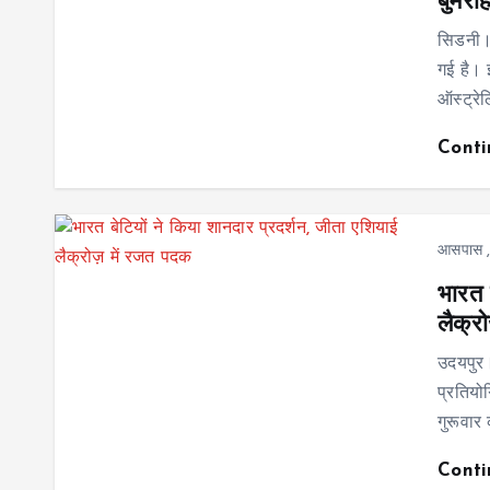
बुमरा
सिडनी। 
गई है। 
ऑस्ट्रे
Cont
आसपास
भारत 
लैक्र
उदयपुर।
प्रतियो
गुरूवार 
Cont