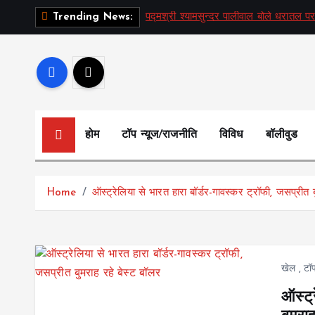
S
पद्मश्री श्यामसुन्दर पालीवाल बोले धरातल पर
Trending News:
k
i
p
t
o
c
होम
टॉप न्यूज/राजनीति
विविध
बॉलीवुड
o
n
t
Home
ऑस्ट्रेलिया से भारत हारा बॉर्डर-गावस्कर ट्रॉफी, जसप्रीत ब
e
n
t
खेल
,
टॉ
ऑस्ट्