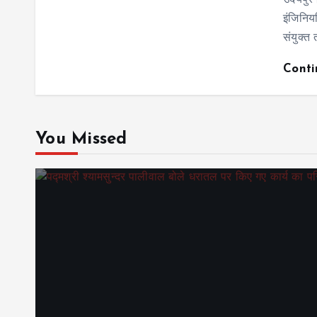
उदयपुर
इंजिनियर
संयुक्त
Cont
You Missed