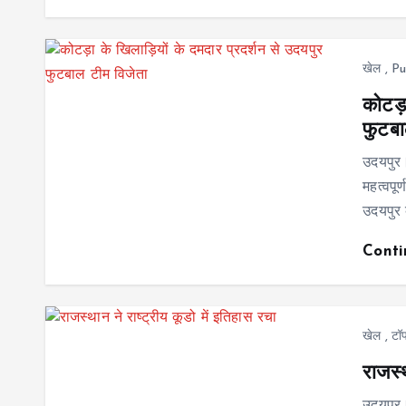
खेल
,
Pu
कोटड़
फुटबा
उदयपुर।
महत्वपू
उदयपुर क
Cont
खेल
,
टॉ
राजस्थ