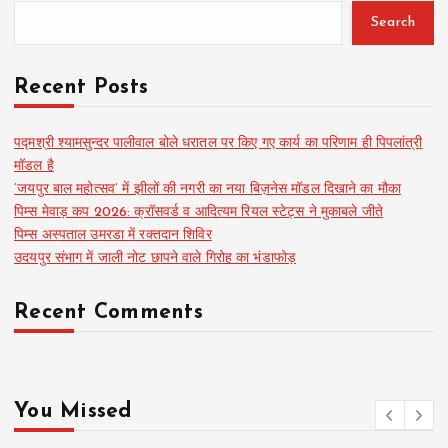
s
Search
t
Recent Posts
s
पद्मश्री श्यामसुन्दर पालीवाल बोले धरातल पर किए गए कार्य का परिणाम ही पिपलांत्री
मॉडल है
p
‘जयपुर बाल महोत्सव’ में झीलों की नगरी का नया बिज़नेस मॉडल दिखाने का मौका
पिम्स मेवाड़ कप 2026: क्रॉसवर्ड व आदित्यम रियल स्टेट्स ने मुकाबले जीते
a
पिम्स अस्पताल उमरडा में रक्तदान शिविर
उदयपुर संभाग में जाली नोट छापने वाले गिरोह का भंडाफोड़
g
Recent Comments
i
n
You Missed
a