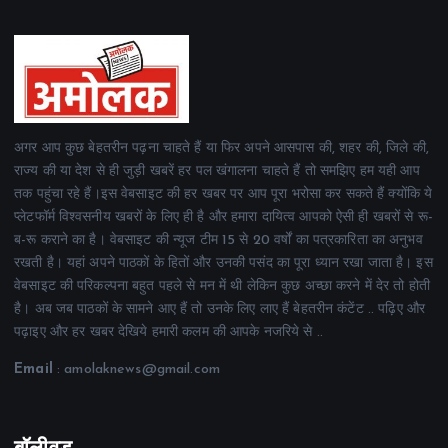
अगर आप कुछ बेहतरीन पढ़ना चाहते हैं या फिर अपने आसपास की, शहर की, जिले की,
राज्य की या देश से ही जुड़ी खबरें हर पल खंगालना चाहते हैं तो समझिए हम यही आप
तक पहुंचा रहे हैं।इस वेबसाइट की हर खबर पर आप पूरा भरोसा कर सकते हैं क्योंकि ये
प्लेटफॉर्म विश्वसनीय खबरों के लिए ही है और हमारा दायित्व आपको ऐसी ही खबरों से रू-
ब-रू कराने का है। वेबसाइट की न्यूज टीम 15 से 20 वर्षों का पत्रकारिता का अनुभव
रखती है। यहां अपने पाठकों के हितों और उनकी पसंद का पूरा ध्यान रखा जाता है। इस
वेबसाइट की परिकल्पना बहुत पहले से मन में थी लेकिन कुछ अच्छा करने में देर तो होती
है। अब जब पाठकों के सामने आए हैं तो उनके लिए लाए हैं बेहतरीन कंटेंट .. पढ़िए और
पढ़ाइए और हर खबर देखिये हमारी कलम की आपके नजरिये से ..
Email
: amolaknews@gmail.com