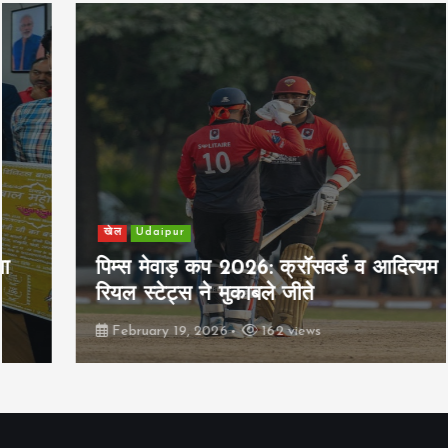
t
i
o
n
खेल
Udaipur
पिम्स मेवाड़ कप 2026: क्रॉसवर्ड व आदित्यम
रियल स्टेट्स ने मुकाबले जीते
February 19, 2026
162 views