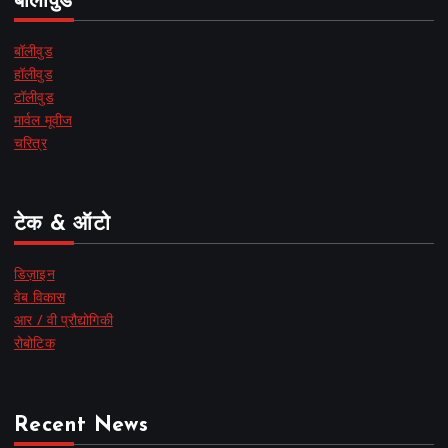
बॉलीवुड
बॉलीवुड
हॉलीवुड
टॉलीवुड
मार्वल मूवीज
चरित्र
टेक & ऑटो
डिज़ाइन
वेब विकास
आर / वी प्रौद्योगिकी
रोबोटिक
Recent News