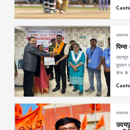
Cont
आसपास
पिम्स
उदयपुर
बुधवार 
सेना के
Cont
आसपास
उदयपुर