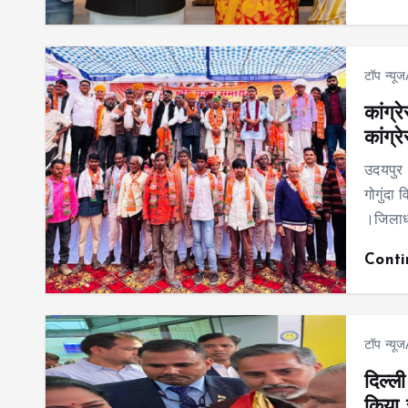
टॉप न्यू
कांग्
कांग्र
उदयपुर
गोगुंदा
।जिलाध्य
Cont
टॉप न्यू
दिल्ली
किया 