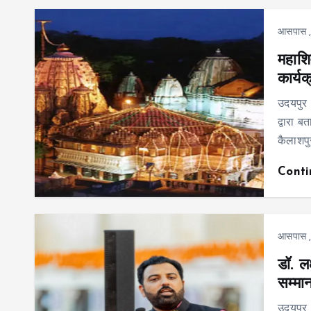
आसपास
महाशि
कार्य
उदयपुर
द्वारा 
कैलाशपु
Cont
आसपास
डॉ. लक
सम्मा
उदयपुर