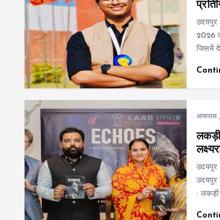
प्रतिन
उदयपुर 
2026 का
जिसमें 
Cont
आसपास
लकड़ी
लक्ष्य
उदयपुर 
उदयपुर 
: लकड़ी
Cont