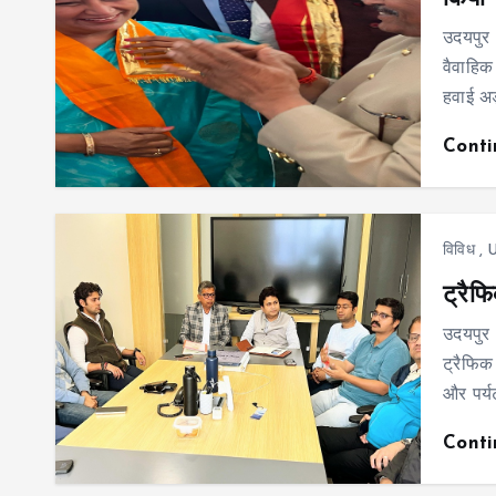
उदयपुर 
वैवाहिक
हवाई अड
Cont
विविध
,
U
ट्रैफ
उदयपुर
ट्रैफिक
और पर्य
Cont