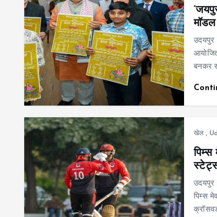
‘जयपु
मॉडल 
उदयपुर
आयोजित 
बनकर स
Cont
खेल
,
Ud
पिम्स
स्टेट्
उदयपुर
पिम्स मे
क्रॉसवर