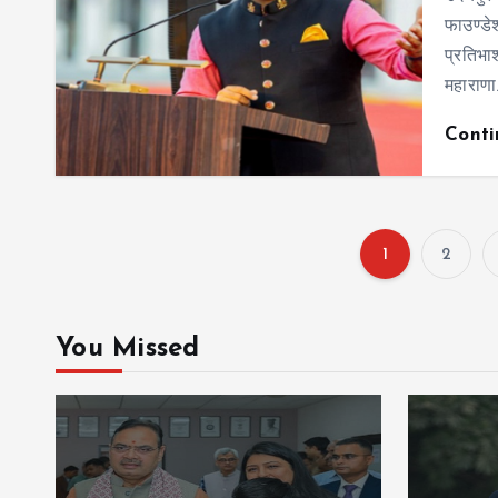
फाउण्डेश
प्रतिभाश
महाराण
Cont
1
2
You Missed