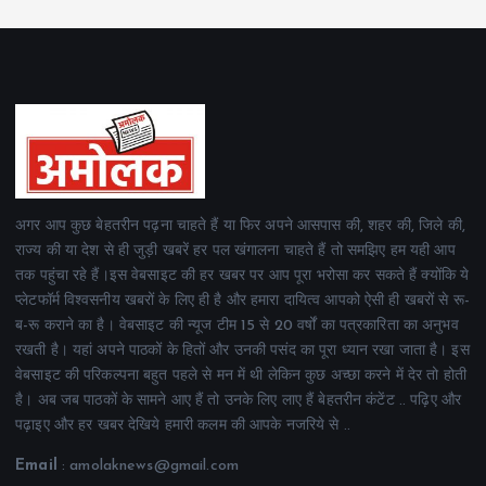
अगर आप कुछ बेहतरीन पढ़ना चाहते हैं या फिर अपने आसपास की, शहर की, जिले की,
राज्य की या देश से ही जुड़ी खबरें हर पल खंगालना चाहते हैं तो समझिए हम यही आप
तक पहुंचा रहे हैं।इस वेबसाइट की हर खबर पर आप पूरा भरोसा कर सकते हैं क्योंकि ये
प्लेटफॉर्म विश्वसनीय खबरों के लिए ही है और हमारा दायित्व आपको ऐसी ही खबरों से रू-
ब-रू कराने का है। वेबसाइट की न्यूज टीम 15 से 20 वर्षों का पत्रकारिता का अनुभव
रखती है। यहां अपने पाठकों के हितों और उनकी पसंद का पूरा ध्यान रखा जाता है। इस
वेबसाइट की परिकल्पना बहुत पहले से मन में थी लेकिन कुछ अच्छा करने में देर तो होती
है। अब जब पाठकों के सामने आए हैं तो उनके लिए लाए हैं बेहतरीन कंटेंट .. पढ़िए और
पढ़ाइए और हर खबर देखिये हमारी कलम की आपके नजरिये से ..
Email
: amolaknews@gmail.com