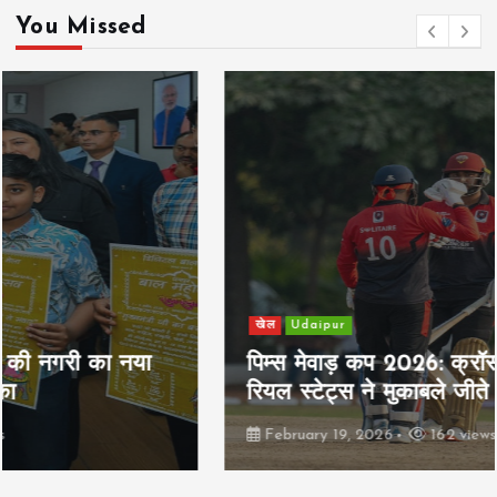
You Missed
a
t
i
o
n
खेल
Udaipur
पिम्स मेवाड़ कप 2026: क्रॉसवर्ड व आदित्यम
रियल स्टेट्स ने मुकाबले जीते
February 19, 2026
162 views