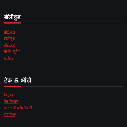
बॉलीवुड
बॉलीवुड
हॉलीवुड
टॉलीवुड
मार्वल मूवीज
चरित्र
टेक & ऑटो
डिज़ाइन
वेब विकास
आर / वी प्रौद्योगिकी
रोबोटिक