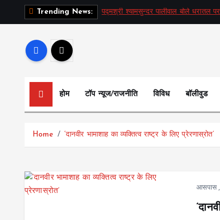
S
पद्मश्री श्यामसुन्दर पालीवाल बोले धरातल पर
Trending News:
k
i
p
t
o
c
होम
टॉप न्यूज/राजनीति
विविध
बॉलीवुड
o
n
t
Home
‘दानवीर भामाशाह का व्यक्तित्व राष्ट्र के लिए प्रेरणास्रोत’
e
n
t
आसपास
‘दानवी