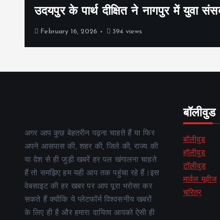
उदयपुर के पार्थ दीक्षित ने नागपुर में युवा संस
February 16, 2026
394 views
बॉलीवुड
अगर आप कुछ बेहतरीन पढ़ना चाहते हैं या फिर
बॉलीवुड
अपने आसपास की, शहर की, जिले की, राज्य की
हॉलीवुड
या देश से ही जुड़ी खबरें हर पल खंगालना चाहते
टॉलीवुड
हैं तो समझिए हम यही आप तक पहुंचा रहे हैं।इस
मार्वल मूवीज
वेबसाइट की हर खबर पर आप पूरा भरोसा कर
चरित्र
सकते हैं क्योंकि ये प्लेटफॉर्म विश्वसनीय खबरों
के लिए ही है और हमारा दायित्व आपको ऐसी ही