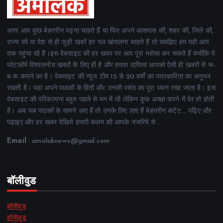
अगर आप कुछ बेहतरीन पढ़ना चाहते हैं या फिर अपने आसपास की, शहर की, जिले की,
राज्य की या देश से ही जुड़ी खबरें हर पल खंगालना चाहते हैं तो समझिए हम यही आप
तक पहुंचा रहे हैं।इस वेबसाइट की हर खबर पर आप पूरा भरोसा कर सकते हैं क्योंकि ये
प्लेटफॉर्म विश्वसनीय खबरों के लिए ही है और हमारा दायित्व आपको ऐसी ही खबरों से रू-
ब-रू कराने का है। वेबसाइट की न्यूज टीम 15 से 20 वर्षों का पत्रकारिता का अनुभव
रखती है। यहां अपने पाठकों के हितों और उनकी पसंद का पूरा ध्यान रखा जाता है। इस
वेबसाइट की परिकल्पना बहुत पहले से मन में थी लेकिन कुछ अच्छा करने में देर तो होती
है। अब जब पाठकों के सामने आए हैं तो उनके लिए लाए हैं बेहतरीन कंटेंट .. पढ़िए और
पढ़ाइए और हर खबर देखिये हमारी कलम की आपके नजरिये से ..
Email
: amolaknews@gmail.com
बॉलीवुड
बॉलीवुड
हॉलीवुड