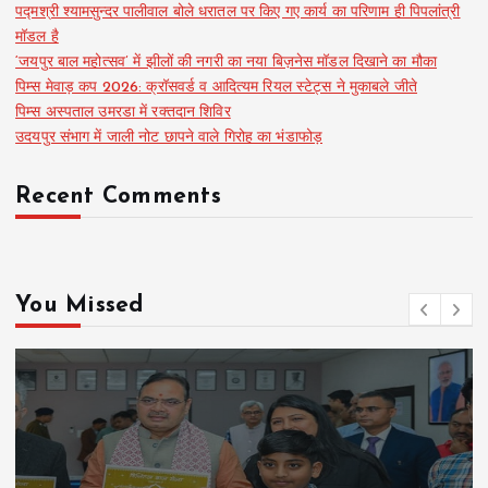
पद्मश्री श्यामसुन्दर पालीवाल बोले धरातल पर किए गए कार्य का परिणाम ही पिपलांत्री
मॉडल है
‘जयपुर बाल महोत्सव’ में झीलों की नगरी का नया बिज़नेस मॉडल दिखाने का मौका
पिम्स मेवाड़ कप 2026: क्रॉसवर्ड व आदित्यम रियल स्टेट्स ने मुकाबले जीते
पिम्स अस्पताल उमरडा में रक्तदान शिविर
उदयपुर संभाग में जाली नोट छापने वाले गिरोह का भंडाफोड़
Recent Comments
You Missed