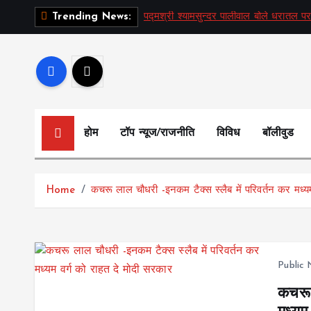
S
पद्मश्री श्यामसुन्दर पालीवाल बोले धरातल पर
Trending News:
k
i
p
t
o
c
होम
टॉप न्यूज/राजनीति
विविध
बॉलीवुड
o
n
t
Home
कचरू लाल चौधरी -इनकम टैक्स स्लैब में परिवर्तन कर मध्य
e
n
t
Public
कचरू 