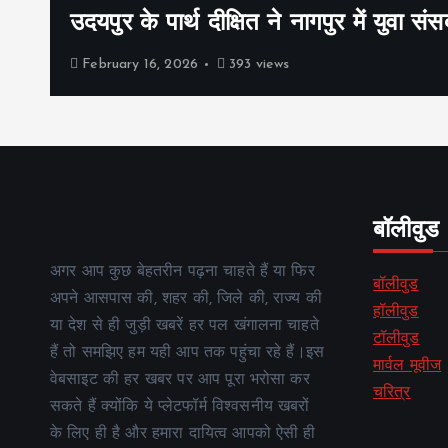
उदयपुर के पार्थ दीक्षित ने नागपुर में युवा संस
February 16, 2026
393 views
बॉलीवुड
अगर आप कुछ बेहतरीन पढ़ना चाहते हैं या फिर
बॉलीवुड
अपने आसपास की, शहर की, जिले की, राज्य की
हॉलीवुड
या देश से ही जुड़ी खबरें हर पल खंगालना चाहते
टॉलीवुड
हैं तो समझिए हम यही आप तक पहुंचा रहे हैं।इस
मार्वल मूवीज
वेबसाइट की हर खबर पर आप पूरा भरोसा कर
चरित्र
सकते हैं क्योंकि ये प्लेटफॉर्म विश्वसनीय खबरों
के लिए ही है और हमारा दायित्व आपको ऐसी ही