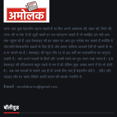
अगर आप कुछ बेहतरीन पढ़ना चाहते हैं या फिर अपने आसपास की, शहर की, जिले की,
राज्य की या देश से ही जुड़ी खबरें हर पल खंगालना चाहते हैं तो समझिए हम यही आप
तक पहुंचा रहे हैं।इस वेबसाइट की हर खबर पर आप पूरा भरोसा कर सकते हैं क्योंकि ये
प्लेटफॉर्म विश्वसनीय खबरों के लिए ही है और हमारा दायित्व आपको ऐसी ही खबरों से रू-
ब-रू कराने का है। वेबसाइट की न्यूज टीम 15 से 20 वर्षों का पत्रकारिता का अनुभव
रखती है। यहां अपने पाठकों के हितों और उनकी पसंद का पूरा ध्यान रखा जाता है। इस
वेबसाइट की परिकल्पना बहुत पहले से मन में थी लेकिन कुछ अच्छा करने में देर तो होती
है। अब जब पाठकों के सामने आए हैं तो उनके लिए लाए हैं बेहतरीन कंटेंट .. पढ़िए और
पढ़ाइए और हर खबर देखिये हमारी कलम की आपके नजरिये से ..
Email
: amolaknews@gmail.com
बॉलीवुड