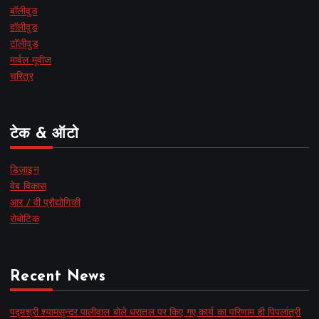
बॉलीवुड
हॉलीवुड
टॉलीवुड
मार्वल मूवीज
चरित्र
टेक & ऑटो
डिज़ाइन
वेब विकास
आर / वी प्रौद्योगिकी
रोबोटिक
Recent News
पद्मश्री श्यामसुन्दर पालीवाल बोले धरातल पर किए गए कार्य का परिणाम ही पिपलांत्री