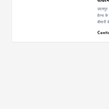
वॉका
उदयपुर
हेल्थ के
बीमारी 
Cont