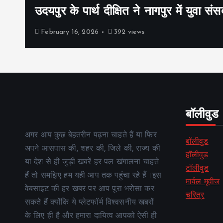
उदयपुर के पार्थ दीक्षित ने नागपुर में युवा संस
February 16, 2026
392 views
बॉलीवुड
अगर आप कुछ बेहतरीन पढ़ना चाहते हैं या फिर
बॉलीवुड
अपने आसपास की, शहर की, जिले की, राज्य की
हॉलीवुड
या देश से ही जुड़ी खबरें हर पल खंगालना चाहते
टॉलीवुड
हैं तो समझिए हम यही आप तक पहुंचा रहे हैं।इस
मार्वल मूवीज
वेबसाइट की हर खबर पर आप पूरा भरोसा कर
चरित्र
सकते हैं क्योंकि ये प्लेटफॉर्म विश्वसनीय खबरों
के लिए ही है और हमारा दायित्व आपको ऐसी ही