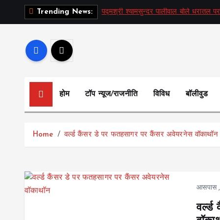
S
पद्मश्री श्यामसुन्दर पालीवाल बोले धरातल पर
Trending News:
k
i
p
t
o
c
होम
टॉप न्यूज/राजनीति
विविध
बॉलीवुड
o
n
t
Home
वर्ल्ड कैंसर डे पर फतहसागर पर कैंसर अवेयरनेस वॉकाथॉन
e
n
t
आसपास
वर्ल्