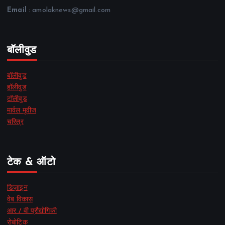
Email
: amolaknews@gmail.com
बॉलीवुड
बॉलीवुड
हॉलीवुड
टॉलीवुड
मार्वल मूवीज
चरित्र
टेक & ऑटो
डिज़ाइन
वेब विकास
आर / वी प्रौद्योगिकी
रोबोटिक