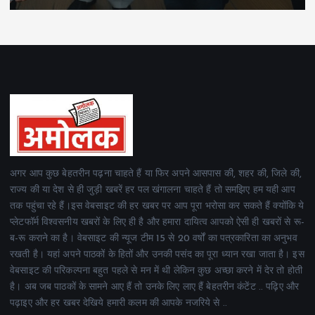
अगर आप कुछ बेहतरीन पढ़ना चाहते हैं या फिर अपने आसपास की, शहर की, जिले की,
राज्य की या देश से ही जुड़ी खबरें हर पल खंगालना चाहते हैं तो समझिए हम यही आप
तक पहुंचा रहे हैं।इस वेबसाइट की हर खबर पर आप पूरा भरोसा कर सकते हैं क्योंकि ये
प्लेटफॉर्म विश्वसनीय खबरों के लिए ही है और हमारा दायित्व आपको ऐसी ही खबरों से रू-
ब-रू कराने का है। वेबसाइट की न्यूज टीम 15 से 20 वर्षों का पत्रकारिता का अनुभव
रखती है। यहां अपने पाठकों के हितों और उनकी पसंद का पूरा ध्यान रखा जाता है। इस
वेबसाइट की परिकल्पना बहुत पहले से मन में थी लेकिन कुछ अच्छा करने में देर तो होती
है। अब जब पाठकों के सामने आए हैं तो उनके लिए लाए हैं बेहतरीन कंटेंट .. पढ़िए और
पढ़ाइए और हर खबर देखिये हमारी कलम की आपके नजरिये से ..