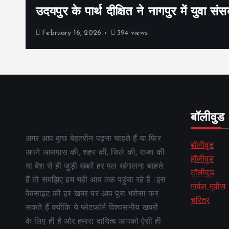
उदयपुर के पार्थ दीक्षित ने नागपुर में युवा संस
February 16, 2026
394 views
बॉलीवुड
अगर आप कुछ बेहतरीन पढ़ना चाहते हैं या फिर
बॉलीवुड
अपने आसपास की, शहर की, जिले की, राज्य की
हॉलीवुड
या देश से ही जुड़ी खबरें हर पल खंगालना चाहते
टॉलीवुड
हैं तो समझिए हम यही आप तक पहुंचा रहे हैं।इस
मार्वल मूवीज
वेबसाइट की हर खबर पर आप पूरा भरोसा कर
चरित्र
सकते हैं क्योंकि ये प्लेटफॉर्म विश्वसनीय खबरों
के लिए ही है और हमारा दायित्व आपको ऐसी ही