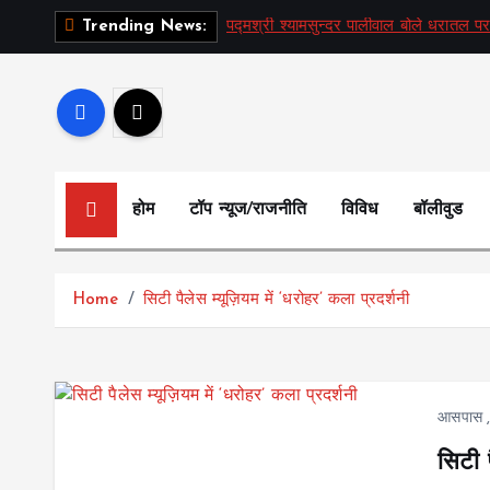
S
पद्मश्री श्यामसुन्दर पालीवाल बोले धरातल पर
Trending News:
k
i
p
t
o
c
होम
टॉप न्यूज/राजनीति
विविध
बॉलीवुड
o
n
t
Home
सिटी पैलेस म्यूज़ियम में ‘धरोहर’ कला प्रदर्शनी
e
n
t
आसपास
सिटी प