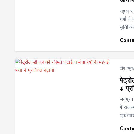
आयोग
राहुल 
शर्मा 
सुनिश्चि
Cont
टॉप न्यू
पेट्र
4 प्र
जयपुर। 
में राज
शुक्रवा
Cont