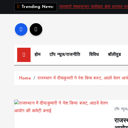
S
पद्मश्री श्यामसुन्दर पालीवाल बोले धरातल पर
Trending News:
k
i
p
t
o
c
होम
टॉप न्यूज/राजनीति
विविध
बॉलीवुड
o
n
t
Home
राजस्थान में दीयाकुमारी ने पेश किया बजट, आठवें वेतन आ
e
n
t
टॉप न्यू
राजस्