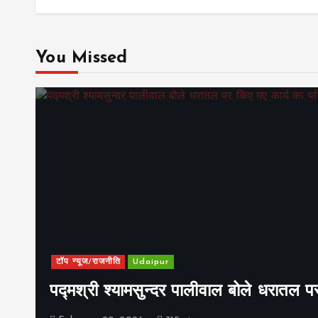
You Missed
टॉप न्यूज/राजनीति
Udaipur
पद्मश्री श्यामसुन्दर पालीवाल बोले धरातल प