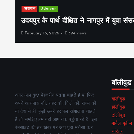
आसपास
Udaipur
उदयपुर के पार्थ दीक्षित ने नागपुर में युवा संस
February 16, 2026
394 views
बॉलीवुड
अगर आप कुछ बेहतरीन पढ़ना चाहते हैं या फिर
बॉलीवुड
अपने आसपास की, शहर की, जिले की, राज्य की
हॉलीवुड
या देश से ही जुड़ी खबरें हर पल खंगालना चाहते
टॉलीवुड
हैं तो समझिए हम यही आप तक पहुंचा रहे हैं।इस
मार्वल मूवीज
वेबसाइट की हर खबर पर आप पूरा भरोसा कर
चरित्र