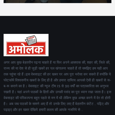
अगर आप कुछ बेहतरीन पढ़ना चाहते हैं या फिर अपने आसपास की, शहर की, जिले की,
राज्य की या देश से ही जुड़ी खबरें हर पल खंगालना चाहते हैं तो समझिए हम यही आप
तक पहुंचा रहे हैं।इस वेबसाइट की हर खबर पर आप पूरा भरोसा कर सकते हैं क्योंकि ये
प्लेटफॉर्म विश्वसनीय खबरों के लिए ही है और हमारा दायित्व आपको ऐसी ही खबरों से रू-
ब-रू कराने का है। वेबसाइट की न्यूज टीम 15 से 20 वर्षों का पत्रकारिता का अनुभव
रखती है। यहां अपने पाठकों के हितों और उनकी पसंद का पूरा ध्यान रखा जाता है। इस
वेबसाइट की परिकल्पना बहुत पहले से मन में थी लेकिन कुछ अच्छा करने में देर तो होती
है। अब जब पाठकों के सामने आए हैं तो उनके लिए लाए हैं बेहतरीन कंटेंट .. पढ़िए और
पढ़ाइए और हर खबर देखिये हमारी कलम की आपके नजरिये से ..