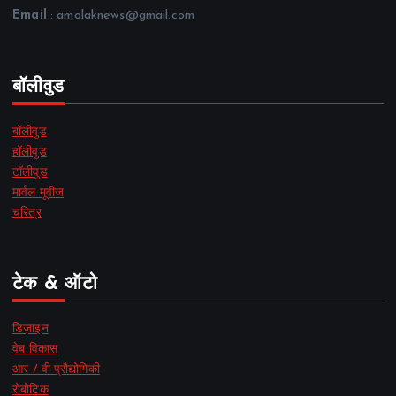
Email
: amolaknews@gmail.com
बॉलीवुड
बॉलीवुड
हॉलीवुड
टॉलीवुड
मार्वल मूवीज
चरित्र
टेक & ऑटो
डिज़ाइन
वेब विकास
आर / वी प्रौद्योगिकी
रोबोटिक