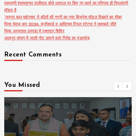
पद्मश्री श्यामसुन्दर पालीवाल बोले धरातल पर किए गए कार्य का परिणाम ही पिपलांत्री
मॉडल है
‘जयपुर बाल महोत्सव’ में झीलों की नगरी का नया बिज़नेस मॉडल दिखाने का मौका
पिम्स मेवाड़ कप 2026: क्रॉसवर्ड व आदित्यम रियल स्टेट्स ने मुकाबले जीते
पिम्स अस्पताल उमरडा में रक्तदान शिविर
उदयपुर संभाग में जाली नोट छापने वाले गिरोह का भंडाफोड़
Recent Comments
You Missed