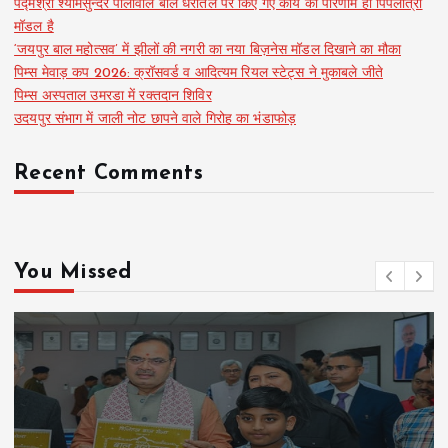
पद्मश्री श्यामसुन्दर पालीवाल बोले धरातल पर किए गए कार्य का परिणाम ही पिपलांत्री
मॉडल है
‘जयपुर बाल महोत्सव’ में झीलों की नगरी का नया बिज़नेस मॉडल दिखाने का मौका
पिम्स मेवाड़ कप 2026: क्रॉसवर्ड व आदित्यम रियल स्टेट्स ने मुकाबले जीते
पिम्स अस्पताल उमरडा में रक्तदान शिविर
उदयपुर संभाग में जाली नोट छापने वाले गिरोह का भंडाफोड़
Recent Comments
You Missed