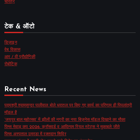
चरित्र
टेक & ऑटो
डिज़ाइन
वेब विकास
आर / वी प्रौद्योगिकी
रोबोटिक
Recent News
पद्मश्री श्यामसुन्दर पालीवाल बोले धरातल पर किए गए कार्य का परिणाम ही पिपलांत्री
मॉडल है
‘जयपुर बाल महोत्सव’ में झीलों की नगरी का नया बिज़नेस मॉडल दिखाने का मौका
पिम्स मेवाड़ कप 2026: क्रॉसवर्ड व आदित्यम रियल स्टेट्स ने मुकाबले जीते
पिम्स अस्पताल उमरडा में रक्तदान शिविर