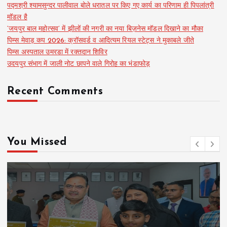
पद्मश्री श्यामसुन्दर पालीवाल बोले धरातल पर किए गए कार्य का परिणाम ही पिपलांत्री
मॉडल है
‘जयपुर बाल महोत्सव’ में झीलों की नगरी का नया बिज़नेस मॉडल दिखाने का मौका
पिम्स मेवाड़ कप 2026: क्रॉसवर्ड व आदित्यम रियल स्टेट्स ने मुकाबले जीते
पिम्स अस्पताल उमरडा में रक्तदान शिविर
उदयपुर संभाग में जाली नोट छापने वाले गिरोह का भंडाफोड़
Recent Comments
You Missed