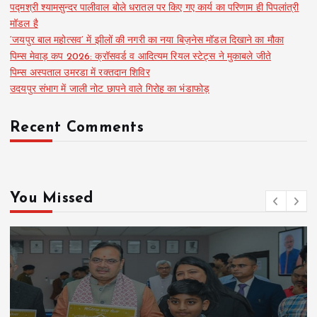
पद्मश्री श्यामसुन्दर पालीवाल बोले धरातल पर किए गए कार्य का परिणाम ही पिपलांत्री
मॉडल है
‘जयपुर बाल महोत्सव’ में झीलों की नगरी का नया बिज़नेस मॉडल दिखाने का मौका
पिम्स मेवाड़ कप 2026: क्रॉसवर्ड व आदित्यम रियल स्टेट्स ने मुकाबले जीते
पिम्स अस्पताल उमरडा में रक्तदान शिविर
उदयपुर संभाग में जाली नोट छापने वाले गिरोह का भंडाफोड़
Recent Comments
You Missed