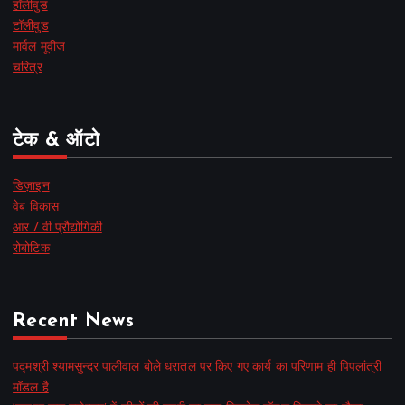
हॉलीवुड
टॉलीवुड
मार्वल मूवीज
चरित्र
टेक & ऑटो
डिज़ाइन
वेब विकास
आर / वी प्रौद्योगिकी
रोबोटिक
Recent News
पद्मश्री श्यामसुन्दर पालीवाल बोले धरातल पर किए गए कार्य का परिणाम ही पिपलांत्री
मॉडल है