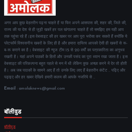
अगर आप कुछ बेहतरीन पढ़ना चाहते हैं या फिर अपने आसपास की, शहर की, जिले की,
राज्य की या देश से ही जुड़ी खबरें हर पल खंगालना चाहते हैं तो समझिए हम यही आप
तक पहुंचा रहे हैं।इस वेबसाइट की हर खबर पर आप पूरा भरोसा कर सकते हैं क्योंकि ये
प्लेटफॉर्म विश्वसनीय खबरों के लिए ही है और हमारा दायित्व आपको ऐसी ही खबरों से रू-
ब-रू कराने का है। वेबसाइट की न्यूज टीम 15 से 20 वर्षों का पत्रकारिता का अनुभव
रखती है। यहां अपने पाठकों के हितों और उनकी पसंद का पूरा ध्यान रखा जाता है। इस
वेबसाइट की परिकल्पना बहुत पहले से मन में थी लेकिन कुछ अच्छा करने में देर तो होती
है। अब जब पाठकों के सामने आए हैं तो उनके लिए लाए हैं बेहतरीन कंटेंट .. पढ़िए और
पढ़ाइए और हर खबर देखिये हमारी कलम की आपके नजरिये से ..
Email
: amolaknews@gmail.com
बॉलीवुड
बॉलीवुड