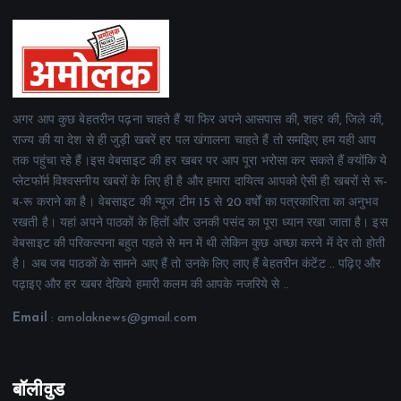
अगर आप कुछ बेहतरीन पढ़ना चाहते हैं या फिर अपने आसपास की, शहर की, जिले की,
राज्य की या देश से ही जुड़ी खबरें हर पल खंगालना चाहते हैं तो समझिए हम यही आप
तक पहुंचा रहे हैं।इस वेबसाइट की हर खबर पर आप पूरा भरोसा कर सकते हैं क्योंकि ये
प्लेटफॉर्म विश्वसनीय खबरों के लिए ही है और हमारा दायित्व आपको ऐसी ही खबरों से रू-
ब-रू कराने का है। वेबसाइट की न्यूज टीम 15 से 20 वर्षों का पत्रकारिता का अनुभव
रखती है। यहां अपने पाठकों के हितों और उनकी पसंद का पूरा ध्यान रखा जाता है। इस
वेबसाइट की परिकल्पना बहुत पहले से मन में थी लेकिन कुछ अच्छा करने में देर तो होती
है। अब जब पाठकों के सामने आए हैं तो उनके लिए लाए हैं बेहतरीन कंटेंट .. पढ़िए और
पढ़ाइए और हर खबर देखिये हमारी कलम की आपके नजरिये से ..
Email
: amolaknews@gmail.com
बॉलीवुड