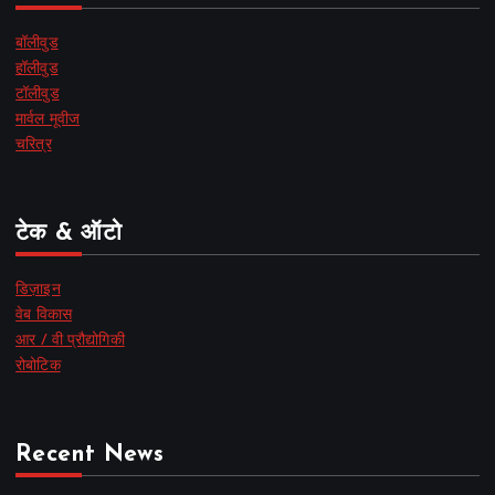
बॉलीवुड
हॉलीवुड
टॉलीवुड
मार्वल मूवीज
चरित्र
टेक & ऑटो
डिज़ाइन
वेब विकास
आर / वी प्रौद्योगिकी
रोबोटिक
Recent News