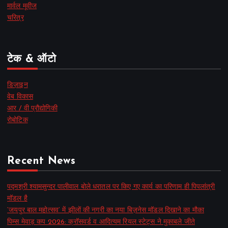
मार्वल मूवीज
चरित्र
टेक & ऑटो
डिज़ाइन
वेब विकास
आर / वी प्रौद्योगिकी
रोबोटिक
Recent News
पद्मश्री श्यामसुन्दर पालीवाल बोले धरातल पर किए गए कार्य का परिणाम ही पिपलांत्री
मॉडल है
‘जयपुर बाल महोत्सव’ में झीलों की नगरी का नया बिज़नेस मॉडल दिखाने का मौका
पिम्स मेवाड़ कप 2026: क्रॉसवर्ड व आदित्यम रियल स्टेट्स ने मुकाबले जीते