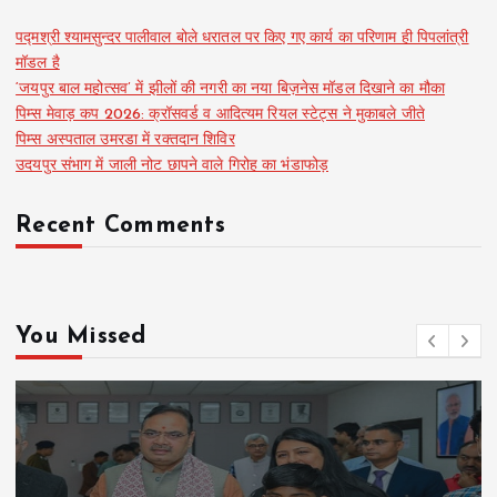
पद्मश्री श्यामसुन्दर पालीवाल बोले धरातल पर किए गए कार्य का परिणाम ही पिपलांत्री
मॉडल है
‘जयपुर बाल महोत्सव’ में झीलों की नगरी का नया बिज़नेस मॉडल दिखाने का मौका
पिम्स मेवाड़ कप 2026: क्रॉसवर्ड व आदित्यम रियल स्टेट्स ने मुकाबले जीते
पिम्स अस्पताल उमरडा में रक्तदान शिविर
उदयपुर संभाग में जाली नोट छापने वाले गिरोह का भंडाफोड़
Recent Comments
You Missed