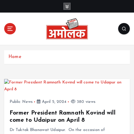
S
k
i
p
t
o
c
Amolak News
o
Home
n
t
e
n
t
Public News
April 5, 2024
380 views
Former President Ramnath Kovind will
come to Udaipur on April 8
Dr Tuktak Bhanawat Udaipur. On the occasion of