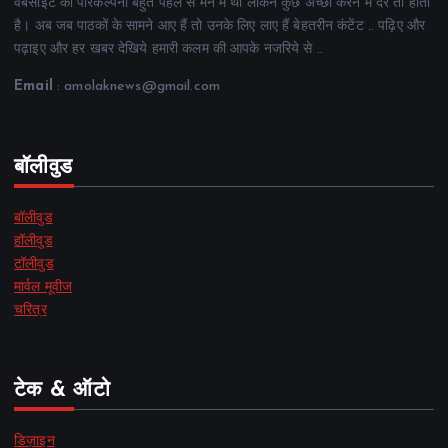
वेबसाइट की परिकल्पना बहुत पहले से मन में थी लेकिन कुछ अच्छा करने में देर तो होती
है। अब जब पाठकों के सामने आए हैं तो उनके लिए लाए हैं बेहतरीन कंटेंट .. पढ़िए और
पढ़ाइए और हर खबर देखिये हमारी कलम की आपके नजरिये से ..
Email
: amolaknews@gmail.com
बॉलीवुड
बॉलीवुड
हॉलीवुड
टॉलीवुड
मार्वल मूवीज
चरित्र
टेक & ऑटो
डिज़ाइन