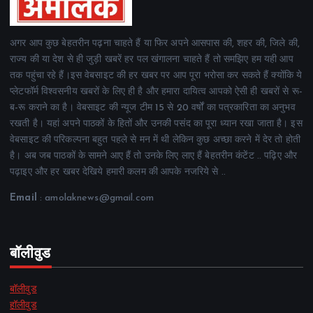
अगर आप कुछ बेहतरीन पढ़ना चाहते हैं या फिर अपने आसपास की, शहर की, जिले की,
राज्य की या देश से ही जुड़ी खबरें हर पल खंगालना चाहते हैं तो समझिए हम यही आप
तक पहुंचा रहे हैं।इस वेबसाइट की हर खबर पर आप पूरा भरोसा कर सकते हैं क्योंकि ये
प्लेटफॉर्म विश्वसनीय खबरों के लिए ही है और हमारा दायित्व आपको ऐसी ही खबरों से रू-
ब-रू कराने का है। वेबसाइट की न्यूज टीम 15 से 20 वर्षों का पत्रकारिता का अनुभव
रखती है। यहां अपने पाठकों के हितों और उनकी पसंद का पूरा ध्यान रखा जाता है। इस
वेबसाइट की परिकल्पना बहुत पहले से मन में थी लेकिन कुछ अच्छा करने में देर तो होती
है। अब जब पाठकों के सामने आए हैं तो उनके लिए लाए हैं बेहतरीन कंटेंट .. पढ़िए और
पढ़ाइए और हर खबर देखिये हमारी कलम की आपके नजरिये से ..
Email
: amolaknews@gmail.com
बॉलीवुड
बॉलीवुड
हॉलीवुड