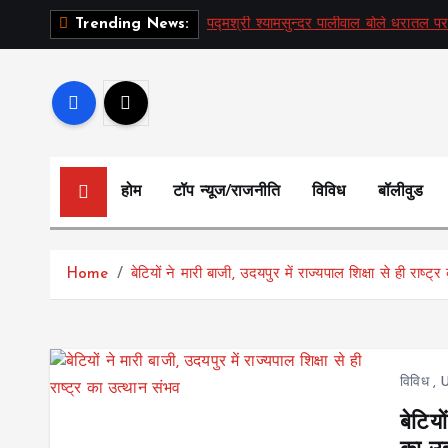
S
पद्मश्री श्यामसुन्दर पालीवाल बोले धरातल पर
Trending News:
k
i
p
t
o
c
होम
टॉप न्यूज/राजनीति
विविध
बॉलीवुड
o
n
t
Home
बेटियों ने मारी बाजी, उदयपुर में राज्यपाल शिक्षा से ही राष्ट
e
n
t
विविध
,
U
बेटियो