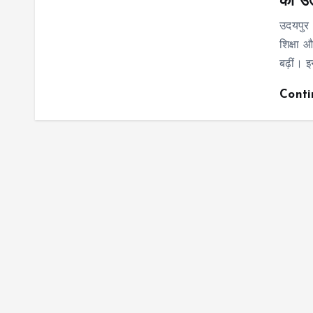
का उत
उदयपुर
शिक्षा औ
बढ़ीं। इ
Cont