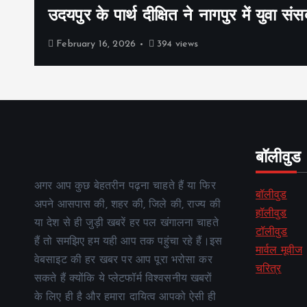
उदयपुर के पार्थ दीक्षित ने नागपुर में युवा संस
February 16, 2026
394 views
बॉलीवुड
अगर आप कुछ बेहतरीन पढ़ना चाहते हैं या फिर
बॉलीवुड
अपने आसपास की, शहर की, जिले की, राज्य की
हॉलीवुड
या देश से ही जुड़ी खबरें हर पल खंगालना चाहते
टॉलीवुड
हैं तो समझिए हम यही आप तक पहुंचा रहे हैं।इस
मार्वल मूवीज
वेबसाइट की हर खबर पर आप पूरा भरोसा कर
चरित्र
सकते हैं क्योंकि ये प्लेटफॉर्म विश्वसनीय खबरों
के लिए ही है और हमारा दायित्व आपको ऐसी ही