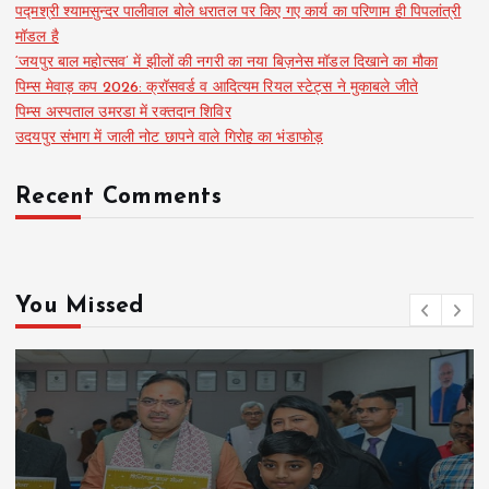
पद्मश्री श्यामसुन्दर पालीवाल बोले धरातल पर किए गए कार्य का परिणाम ही पिपलांत्री
मॉडल है
‘जयपुर बाल महोत्सव’ में झीलों की नगरी का नया बिज़नेस मॉडल दिखाने का मौका
पिम्स मेवाड़ कप 2026: क्रॉसवर्ड व आदित्यम रियल स्टेट्स ने मुकाबले जीते
पिम्स अस्पताल उमरडा में रक्तदान शिविर
उदयपुर संभाग में जाली नोट छापने वाले गिरोह का भंडाफोड़
Recent Comments
You Missed