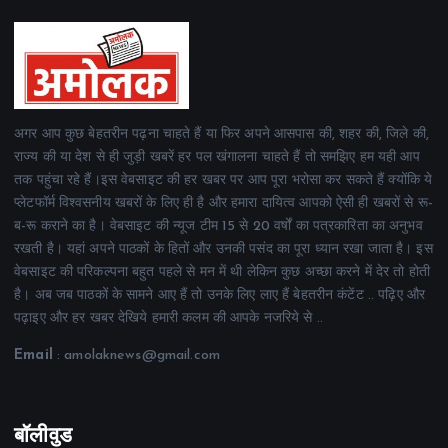
अगर आप कुछ बेहतरीन पढ़ना चाहते हैं या फिर अपने आसपास की, शहर की, जिले की,
राज्य की या देश से ही जुड़ी खबरें हर पल खंगालना चाहते हैं तो समझिए हम यही आप
तक पहुंचा रहे हैं।इस वेबसाइट की हर खबर पर आप पूरा भरोसा कर सकते हैं क्योंकि ये
प्लेटफॉर्म विश्वसनीय खबरों के लिए ही है और हमारा दायित्व आपको ऐसी ही खबरों से रू-
ब-रू कराने का है। वेबसाइट की न्यूज टीम 15 से 20 वर्षों का पत्रकारिता का अनुभव
रखती है। यहां अपने पाठकों के हितों और उनकी पसंद का पूरा ध्यान रखा जाता है। इस
वेबसाइट की परिकल्पना बहुत पहले से मन में थी लेकिन कुछ अच्छा करने में देर तो होती
है। अब जब पाठकों के सामने आए हैं तो उनके लिए लाए हैं बेहतरीन कंटेंट .. पढ़िए और
पढ़ाइए और हर खबर देखिये हमारी कलम की आपके नजरिये से ..
Email
: amolaknews@gmail.com
बॉलीवुड