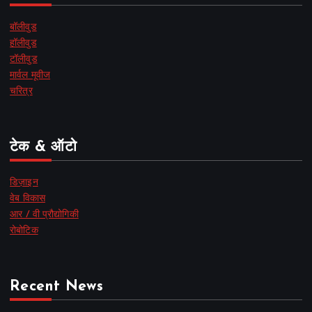
बॉलीवुड
हॉलीवुड
टॉलीवुड
मार्वल मूवीज
चरित्र
टेक & ऑटो
डिज़ाइन
वेब विकास
आर / वी प्रौद्योगिकी
रोबोटिक
Recent News