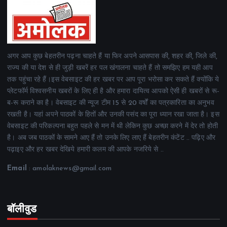
अगर आप कुछ बेहतरीन पढ़ना चाहते हैं या फिर अपने आसपास की, शहर की, जिले की,
राज्य की या देश से ही जुड़ी खबरें हर पल खंगालना चाहते हैं तो समझिए हम यही आप
तक पहुंचा रहे हैं।इस वेबसाइट की हर खबर पर आप पूरा भरोसा कर सकते हैं क्योंकि ये
प्लेटफॉर्म विश्वसनीय खबरों के लिए ही है और हमारा दायित्व आपको ऐसी ही खबरों से रू-
ब-रू कराने का है। वेबसाइट की न्यूज टीम 15 से 20 वर्षों का पत्रकारिता का अनुभव
रखती है। यहां अपने पाठकों के हितों और उनकी पसंद का पूरा ध्यान रखा जाता है। इस
वेबसाइट की परिकल्पना बहुत पहले से मन में थी लेकिन कुछ अच्छा करने में देर तो होती
है। अब जब पाठकों के सामने आए हैं तो उनके लिए लाए हैं बेहतरीन कंटेंट .. पढ़िए और
पढ़ाइए और हर खबर देखिये हमारी कलम की आपके नजरिये से ..
Email
: amolaknews@gmail.com
बॉलीवुड