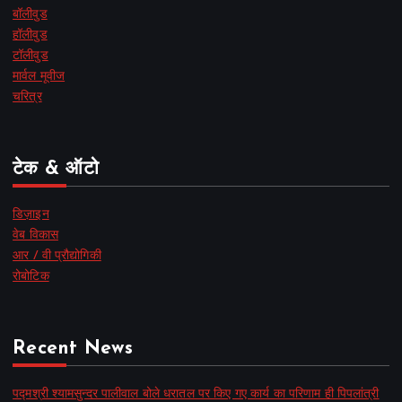
बॉलीवुड
हॉलीवुड
टॉलीवुड
मार्वल मूवीज
चरित्र
टेक & ऑटो
डिज़ाइन
वेब विकास
आर / वी प्रौद्योगिकी
रोबोटिक
Recent News
पद्मश्री श्यामसुन्दर पालीवाल बोले धरातल पर किए गए कार्य का परिणाम ही पिपलांत्री