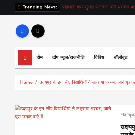
S
पद्मश्री श्यामसुन्दर पालीवाल बोले धरातल पर
Trending News:
k
i
p
t
o
c
होम
टॉप न्यूज/राजनीति
विविध
बॉलीवुड
o
n
t
Home
उदयपुर के इन सीए विद्यार्थियों ने लहराया परचम, जाने पूरा उन
e
n
t
टॉप न्यू
उदयपु