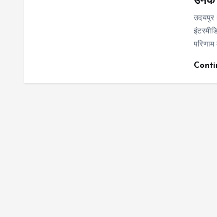
उनके ब
उदयपुर।
इंटरमी
परिणाम 
Cont