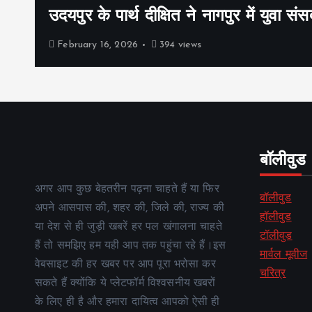
उदयपुर के पार्थ दीक्षित ने नागपुर में युवा संस
February 16, 2026
394 views
बॉलीवुड
अगर आप कुछ बेहतरीन पढ़ना चाहते हैं या फिर
बॉलीवुड
अपने आसपास की, शहर की, जिले की, राज्य की
हॉलीवुड
या देश से ही जुड़ी खबरें हर पल खंगालना चाहते
टॉलीवुड
हैं तो समझिए हम यही आप तक पहुंचा रहे हैं।इस
मार्वल मूवीज
वेबसाइट की हर खबर पर आप पूरा भरोसा कर
चरित्र
सकते हैं क्योंकि ये प्लेटफॉर्म विश्वसनीय खबरों
के लिए ही है और हमारा दायित्व आपको ऐसी ही