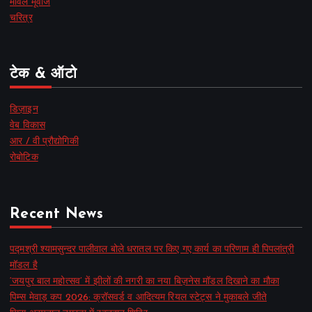
मार्वल मूवीज
चरित्र
टेक & ऑटो
डिज़ाइन
वेब विकास
आर / वी प्रौद्योगिकी
रोबोटिक
Recent News
पद्मश्री श्यामसुन्दर पालीवाल बोले धरातल पर किए गए कार्य का परिणाम ही पिपलांत्री
मॉडल है
‘जयपुर बाल महोत्सव’ में झीलों की नगरी का नया बिज़नेस मॉडल दिखाने का मौका
पिम्स मेवाड़ कप 2026: क्रॉसवर्ड व आदित्यम रियल स्टेट्स ने मुकाबले जीते