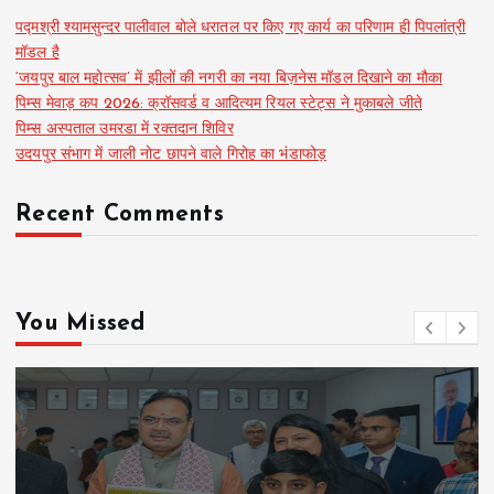
पद्मश्री श्यामसुन्दर पालीवाल बोले धरातल पर किए गए कार्य का परिणाम ही पिपलांत्री
मॉडल है
‘जयपुर बाल महोत्सव’ में झीलों की नगरी का नया बिज़नेस मॉडल दिखाने का मौका
पिम्स मेवाड़ कप 2026: क्रॉसवर्ड व आदित्यम रियल स्टेट्स ने मुकाबले जीते
पिम्स अस्पताल उमरडा में रक्तदान शिविर
उदयपुर संभाग में जाली नोट छापने वाले गिरोह का भंडाफोड़
Recent Comments
You Missed