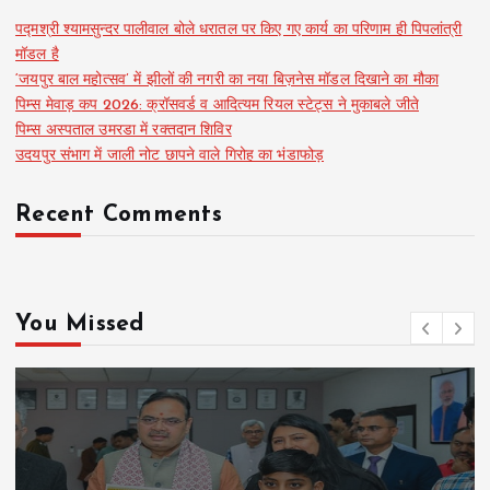
पद्मश्री श्यामसुन्दर पालीवाल बोले धरातल पर किए गए कार्य का परिणाम ही पिपलांत्री
मॉडल है
‘जयपुर बाल महोत्सव’ में झीलों की नगरी का नया बिज़नेस मॉडल दिखाने का मौका
पिम्स मेवाड़ कप 2026: क्रॉसवर्ड व आदित्यम रियल स्टेट्स ने मुकाबले जीते
पिम्स अस्पताल उमरडा में रक्तदान शिविर
उदयपुर संभाग में जाली नोट छापने वाले गिरोह का भंडाफोड़
Recent Comments
You Missed