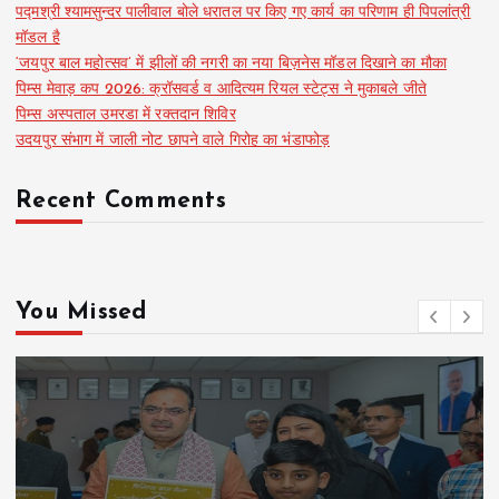
पद्मश्री श्यामसुन्दर पालीवाल बोले धरातल पर किए गए कार्य का परिणाम ही पिपलांत्री
मॉडल है
‘जयपुर बाल महोत्सव’ में झीलों की नगरी का नया बिज़नेस मॉडल दिखाने का मौका
पिम्स मेवाड़ कप 2026: क्रॉसवर्ड व आदित्यम रियल स्टेट्स ने मुकाबले जीते
पिम्स अस्पताल उमरडा में रक्तदान शिविर
उदयपुर संभाग में जाली नोट छापने वाले गिरोह का भंडाफोड़
Recent Comments
You Missed