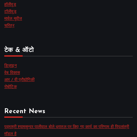
हॉलीवुड
टॉलीवुड
मार्वल मूवीज
चरित्र
टेक & ऑटो
डिज़ाइन
वेब विकास
आर / वी प्रौद्योगिकी
रोबोटिक
Recent News
पद्मश्री श्यामसुन्दर पालीवाल बोले धरातल पर किए गए कार्य का परिणाम ही पिपलांत्री
मॉडल है