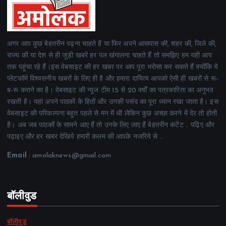
अगर आप कुछ बेहतरीन पढ़ना चाहते हैं या फिर अपने आसपास की, शहर की, जिले की,
राज्य की या देश से ही जुड़ी खबरें हर पल खंगालना चाहते हैं तो समझिए हम यही आप
तक पहुंचा रहे हैं।इस वेबसाइट की हर खबर पर आप पूरा भरोसा कर सकते हैं क्योंकि ये
प्लेटफॉर्म विश्वसनीय खबरों के लिए ही है और हमारा दायित्व आपको ऐसी ही खबरों से रू-
ब-रू कराने का है। वेबसाइट की न्यूज टीम 15 से 20 वर्षों का पत्रकारिता का अनुभव
रखती है। यहां अपने पाठकों के हितों और उनकी पसंद का पूरा ध्यान रखा जाता है। इस
वेबसाइट की परिकल्पना बहुत पहले से मन में थी लेकिन कुछ अच्छा करने में देर तो होती
है। अब जब पाठकों के सामने आए हैं तो उनके लिए लाए हैं बेहतरीन कंटेंट .. पढ़िए और
पढ़ाइए और हर खबर देखिये हमारी कलम की आपके नजरिये से ..
Email
: amolaknews@gmail.com
बॉलीवुड
बॉलीवुड