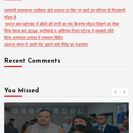
पद्मश्री श्यामसुन्दर पालीवाल बोले धरातल पर किए गए कार्य का परिणाम ही पिपलांत्री
मॉडल है
‘जयपुर बाल महोत्सव’ में झीलों की नगरी का नया बिज़नेस मॉडल दिखाने का मौका
पिम्स मेवाड़ कप 2026: क्रॉसवर्ड व आदित्यम रियल स्टेट्स ने मुकाबले जीते
पिम्स अस्पताल उमरडा में रक्तदान शिविर
उदयपुर संभाग में जाली नोट छापने वाले गिरोह का भंडाफोड़
Recent Comments
You Missed