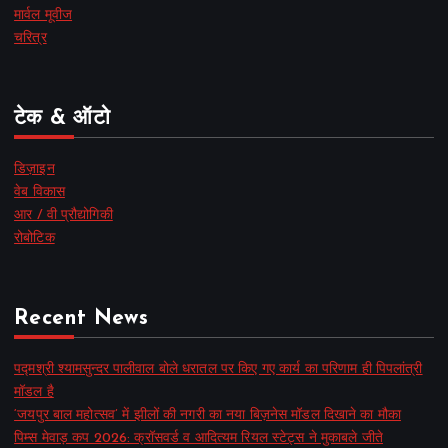
मार्वल मूवीज
चरित्र
टेक & ऑटो
डिज़ाइन
वेब विकास
आर / वी प्रौद्योगिकी
रोबोटिक
Recent News
पद्मश्री श्यामसुन्दर पालीवाल बोले धरातल पर किए गए कार्य का परिणाम ही पिपलांत्री
मॉडल है
‘जयपुर बाल महोत्सव’ में झीलों की नगरी का नया बिज़नेस मॉडल दिखाने का मौका
पिम्स मेवाड़ कप 2026: क्रॉसवर्ड व आदित्यम रियल स्टेट्स ने मुकाबले जीते