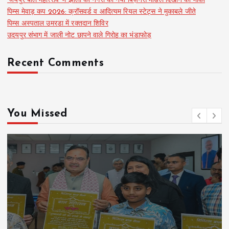
‘जयपुर बाल महोत्सव’ में झीलों की नगरी का नया बिज़नेस मॉडल दिखाने का मौका
पिम्स मेवाड़ कप 2026: क्रॉसवर्ड व आदित्यम रियल स्टेट्स ने मुकाबले जीते
पिम्स अस्पताल उमरडा में रक्तदान शिविर
उदयपुर संभाग में जाली नोट छापने वाले गिरोह का भंडाफोड़
Recent Comments
You Missed